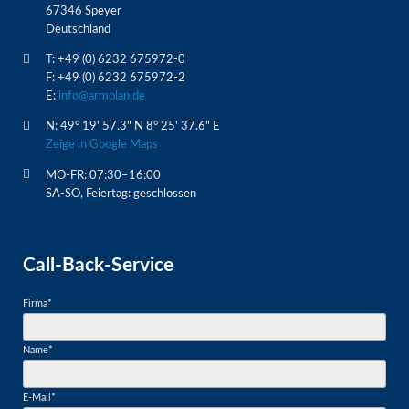
67346 Speyer
Deutschland
T: +49 (0) 6232 675972-0
F: +49 (0) 6232 675972-2
E:
info@armolan.de
N: 49° 19' 57.3" N 8° 25' 37.6" E
Zeige in Google Maps
MO-FR: 07:30–16:00
SA-SO, Feiertag: geschlossen
Call-Back-Service
Pflichtfeld
Firma
*
Pflichtfeld
Name
*
Pflichtfeld
E-Mail
*